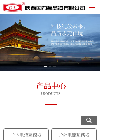
T
o
g
g
l
e
n
a
v
i
g
a
t
产品中心
i
PRODUCTS
o
n
户内电流互感器
户外电流互感器