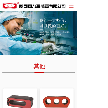
T
o
g
g
l
e
n
a
v
i
g
a
t
其他
i
o
n