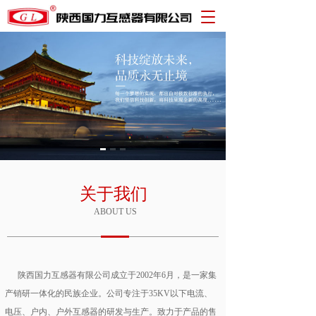
T
o
g
g
l
e
n
a
v
i
g
a
t
关于我们
i
ABOUT US
o
n
      陕西国力互感器有限公司成立于2002年6月，是一家集
产销研一体化的民族企业。公司专注于35KV以下电流、
电压、户内、户外互感器的研发与生产。致力于产品的售