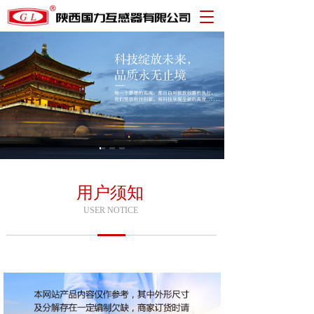
T
o
g
g
l
e
n
a
v
i
g
a
t
用户须知
i
USER NOTICE
o
n