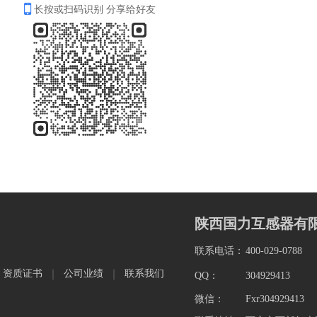
长按或扫码识别 分享给好友
陕西国力互感器有
联系电话：
400-029-0788
资质证书
公司业绩
联系我们
QQ：
304929413
微信：
Fxr304929413