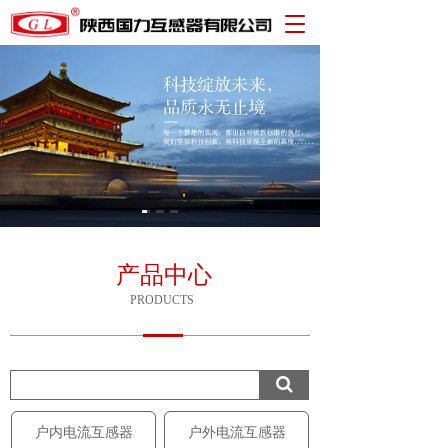
T
o
g
g
l
e
n
a
v
i
g
a
t
产品中心
i
PRODUCTS
o
n
户内电流互感器
户外电流互感器