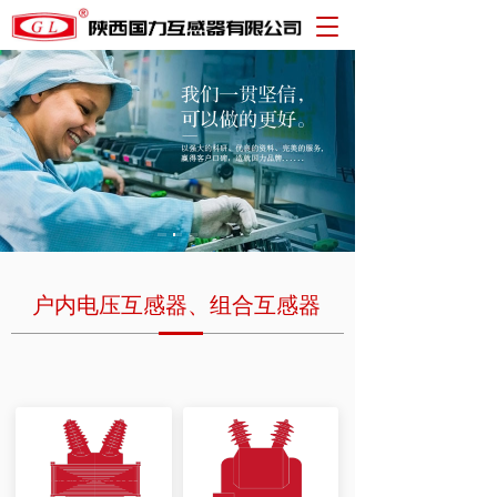
T
o
g
g
l
e
n
a
v
i
g
a
t
户内电压互感器、组合互感器
i
o
n