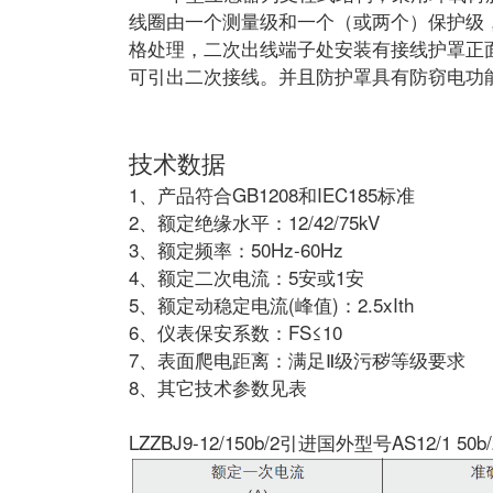
线圈由一个测量级和一个（或两个）保护级
格处理，二次出线端子处安装有接线护罩正
可引出二次接线。并且防护罩具有防窃电功
技术数据
1、产品符合GB1208和IEC185标准
2、额定绝缘水平：12/42/75kV
3、额定频率：50Hz-60Hz
4、额定二次电流：5安或1安
5、额定动稳定电流(峰值)：2.5xIth
6、仪表保安系数：FS≤10
7、表面爬电距离：满足Ⅱ级污秽等级要求
8、其它技术参数见表
LZZBJ9-12/150b/2引进国外型号AS12/1 50b/2