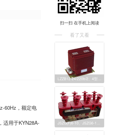
扫一扫 在手机上阅读
看了又看
LZZB12-24/220b/2、4型电流互感器
60Hz，额定电
用于KYN28A-
JSZG(F)6-10、JSZG6-10(户内浇注式)