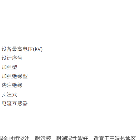
全封闭浇注，耐污秽、耐潮湿性能好，适宜于高湿热地区。